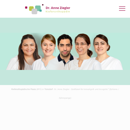
Kieferorthopädische Praxis
(KFO) in
Troisdorf
- Dr. Anne Ziegler - Zertifiziert für Invisalign® und Incognito™ (Schiene /
Zahnspange)