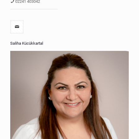
02241 403042
Saliha Kücükkartal